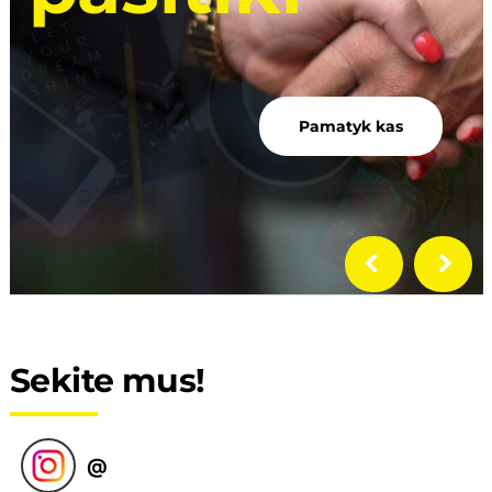
EL. PARDUOTUVĖ
Pamatyk kas
KREPŠELIS
Sekite mus!
@