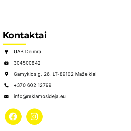
Kontaktai
UAB Deimra
304500842
Gamyklos g. 26, LT-89102 Mažeikiai
+370 602 12799
info@reklamosideja.eu