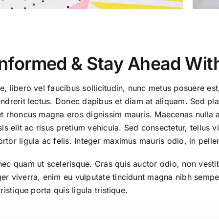
Informed & Stay Ahead Wi
e, libero vel faucibus sollicitudin, nunc metus posuere est
endrerit lectus. Donec dapibus et diam at aliquam. Sed pla
et rhoncus magna eros dignissim mauris. Maecenas nulla au
sis elit ac risus pretium vehicula. Sed consectetur, tellus v
tor ligula ac felis. Integer maximus mauris odio, in pellen
nec quam ut scelerisque. Cras quis auctor odio, non vesti
er viverra, enim eu vulputate tincidunt magna nibh semper 
tristique porta quis ligula tristique.