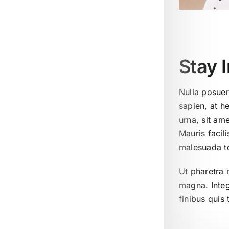
Stay 
Nulla posuer
sapien, at h
urna, sit am
Mauris facili
malesuada tor
Ut pharetra 
magna. Integ
finibus quis 