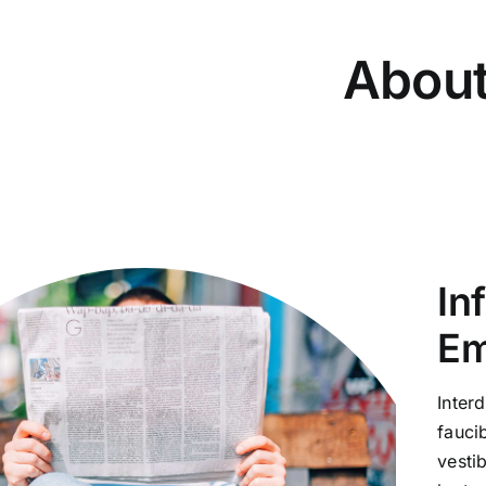
Abou
In
Em
Inter
fauci
vesti