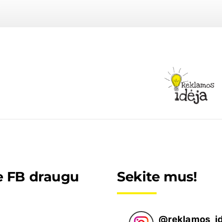
e FB draugu
Sekite mus!
@
reklamos_i