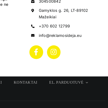
304500842
e ne
Gamyklos g. 26, LT-89102
Mažeikiai
+370 602 12799
info@reklamosideja.eu
I
KONTAKTAI
EL. PARDUOTUVĖ