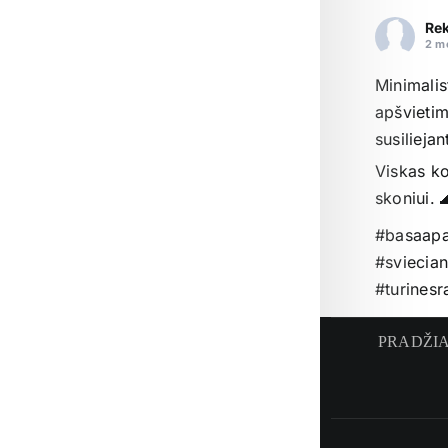
Rek
2 m
Minimalis
apšvietim
susilieja
Viskas ko
skoniui. 
#basaapa
#sviecian
#turinesr
#bukmat
PRADŽI
Nuot