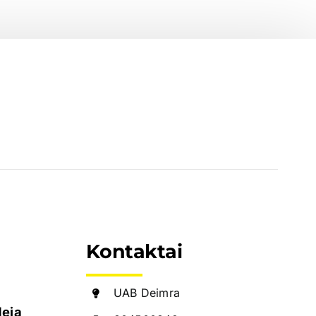
Kontaktai
UAB Deimra
deja