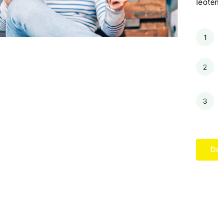
leote
1
2
3
D