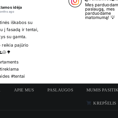
Mes parduodam
lamos idėja
paslaugą, mes
onths ago
parduodame
matomumą! 💡
tinės iškabos su
u į fasadą ir tentai,
ntys su gamta.
 reikia pajūrio
🌊🐚🌳
rtaments
tireklama
aides
#tentai
omas
A
APIE MUS
PASLAUGOS
MUMIS PASITIK
raukos
KREPŠELIS