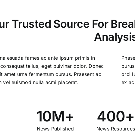
ur Trusted Source For Bre
Analysi
malesuada fames ac ante ipsum primis in
Phase
 consequat tellus, eget pulvinar dolor. Donec
purus
it amet urna fermentum cursus. Praesent ac
orci 
n vel euismod nulla acmi placerat.
ex ac
10M+
400+
News Published
News Resource