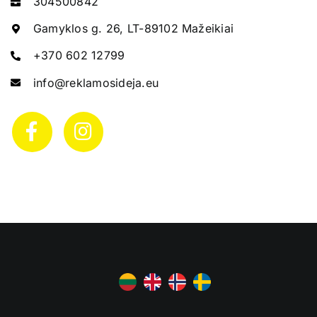
304500842
Gamyklos g. 26, LT-89102 Mažeikiai
+370 602 12799
info@reklamosideja.eu