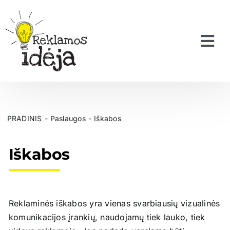
Skip
to
content
Tog
Nav
PRADŽIA
PRADINIS
Paslaugos
Iškabos
APIE MUS
Iškabos
PASLAUGOS
MUMIS PASITIKI
Reklaminės iškabos yra vienas svarbiausių vizualinės
komunikacijos įrankių, naudojamų tiek lauko, tiek
KONTAKTAI