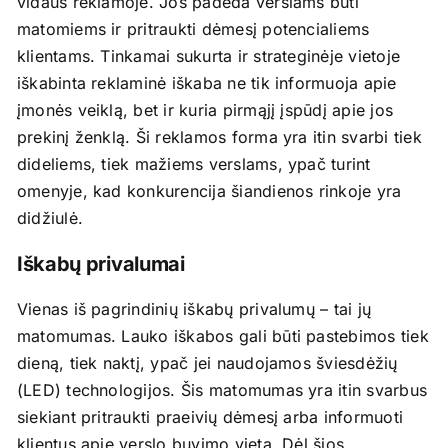
vidaus reklamoje. Jos padeda verslams būti
matomiems ir pritraukti dėmesį potencialiems
klientams. Tinkamai sukurta ir strateginėje vietoje
EL. PARDUOTUVĖ
iškabinta reklaminė iškaba ne tik informuoja apie
įmonės veiklą, bet ir kuria pirmąjį įspūdį apie jos
KREPŠELIS
prekinį ženklą. Ši reklamos forma yra itin svarbi tiek
dideliems, tiek mažiems verslams, ypač turint
omenyje, kad konkurencija šiandienos rinkoje yra
didžiulė.
Iškabų privalumai
Vienas iš pagrindinių iškabų privalumų – tai jų
matomumas. Lauko iškabos gali būti pastebimos tiek
dieną, tiek naktį, ypač jei naudojamos šviesdėžių
(LED) technologijos. Šis matomumas yra itin svarbus
siekiant pritraukti praeivių dėmesį arba informuoti
klientus apie verslo buvimo vietą. Dėl šios