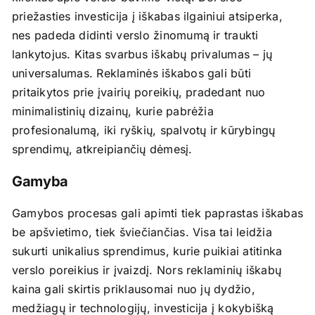
priežasties investicija į iškabas ilgainiui atsiperka,
nes padeda didinti verslo žinomumą ir traukti
lankytojus. Kitas svarbus iškabų privalumas – jų
universalumas. Reklaminės iškabos gali būti
pritaikytos prie įvairių poreikių, pradedant nuo
minimalistinių dizainų, kurie pabrėžia
profesionalumą, iki ryškių, spalvotų ir kūrybingų
sprendimų, atkreipiančių dėmesį.
Gamyba
Gamybos procesas gali apimti tiek paprastas iškabas
be apšvietimo, tiek šviečiančias. Visa tai leidžia
sukurti unikalius sprendimus, kurie puikiai atitinka
verslo poreikius ir įvaizdį. Nors reklaminių iškabų
kaina gali skirtis priklausomai nuo jų dydžio,
medžiagų ir technologijų, investicija į kokybišką